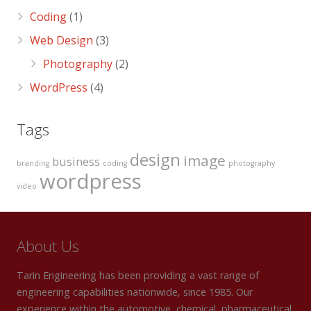
Coding
(1)
Web Design
(3)
Photography
(2)
WordPress
(4)
Tags
design
image
business
branding
coding
photography
wordpress
video
About Us
Tarin Engineering has been providing a vast range of
engineering capabilities nationwide, since 1985. Our
experience within the automotive, chemical, pharmaceutical,